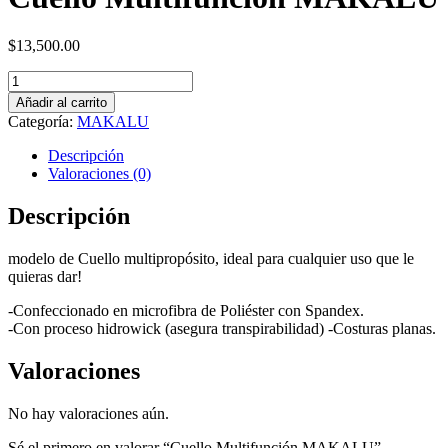
$
13,500.00
Cuello
Multifunción
Añadir al carrito
MAKALU
Categoría:
MAKALU
cantidad
Descripción
Valoraciones (0)
Descripción
modelo de Cuello multipropósito, ideal para cualquier uso que le
quieras dar!
-Confeccionado en microfibra de Poliéster con Spandex.
-Con proceso hidrowick (asegura transpirabilidad) -Costuras planas.
Valoraciones
No hay valoraciones aún.
Sé el primero en valorar “Cuello Multifunción MAKALU”