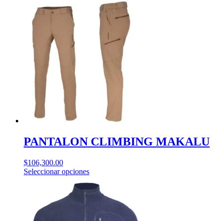
PANTALON CLIMBING MAKALU
$
106,300.00
Este
Seleccionar opciones
producto
tiene
múltiples
variantes.
Las