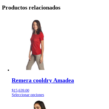
Productos relacionados
Remera cooldry Amadea
$
15,639.00
Este
Seleccionar opciones
producto
tiene
múltiples