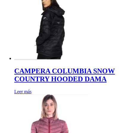
variantes.
Las
opciones
se
pueden
elegir
en
la
página
de
producto
CAMPERA COLUMBIA SNOW
COUNTRY HOODED DAMA
Leer más