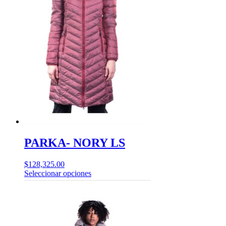
PARKA- NORY LS
$
128,325.00
Este
Seleccionar opciones
producto
tiene
múltiples
variantes.
Las