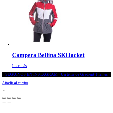
opciones
se
pueden
elegir
en
la
página
de
producto
Campera Bellina SKiJacket
Leer más
SEGUINOS EN INSTAGRAM - Un tema de Gradient Themes
Añadir al carrito