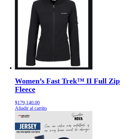
múltiples
variantes.
Las
opciones
se
pueden
elegir
en
la
página
de
producto
Women’s Fast Trek™ II Full Zip
Fleece
$
179,140.00
Añadir al carrito