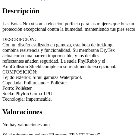
Descripción
Las Botas Nexxt son la elección perfecta para las mujeres que buscan 
protección excepcional contra la humedad, manteniendo tus pies se
DESCRIPCIÓN:
Con un diseño estilizado en gamuza, esta bota de trekking
combina resistencia y funcionalidad. Su membrana DryTex
actúa como una barrera impermeable, y los detalles
reflectantes añaden seguridad. La suela PhylRubb y el
AntiCollision Shield completan su rendimiento excepcional.
COMPOSICIÓN:
Tejido exterior: Simil gamuza Waterproof.
Capellada: Poliuretano + Poliéster.
Forro: Poliéster.
Suela: Phylon Goma TPU.
Tecnología: Impermeable.
Valoraciones
No hay valoraciones aún.
Sé el primero en valorar “Borcego TRACE Nexxt”