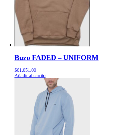
Buzo FADED – UNIFORM
$
61,051.00
Añadir al carrito