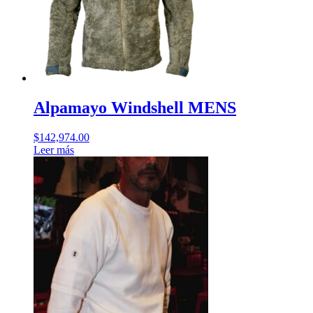
pueden
elegir
en
la
página
de
producto
Alpamayo Windshell MENS
$
142,974.00
Leer más