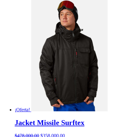
¡Oferta!
Jacket Missile Surftex
El
El
$
478,000.00
$
358,000.00