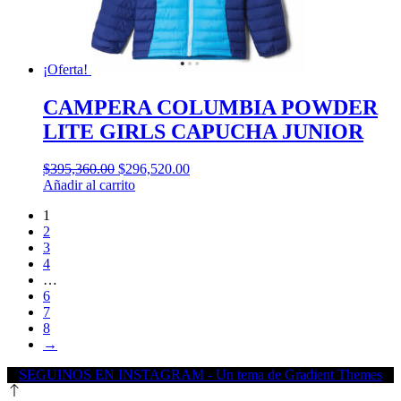
¡Oferta!
CAMPERA COLUMBIA POWDER
LITE GIRLS CAPUCHA JUNIOR
El
El
$
395,360.00
$
296,520.00
precio
precio
Añadir al carrito
original
actual
1
era:
es:
2
$395,360.00.
$296,520.00.
3
4
…
6
7
8
→
SEGUINOS EN INSTAGRAM - Un tema de Gradient Themes