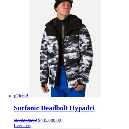
¡Oferta!
Surfanic Deadbolt Hypadri
El
El
$
580,000.00
$
435,000.00
precio
precio
Leer más