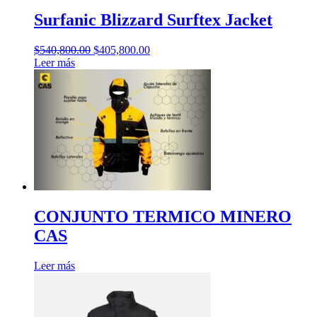
Surfanic Blizzard Surftex Jacket
El
El
$
540,800.00
$
405,800.00
precio
precio
Leer más
original
actual
era:
es:
$540,800.00.
$405,800.00.
CONJUNTO TERMICO MINERO
CAS
Leer más