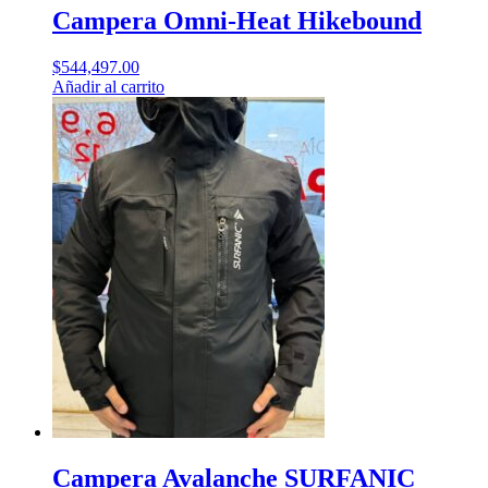
Campera Omni-Heat Hikebound
$
544,497.00
Añadir al carrito
Campera Avalanche SURFANIC